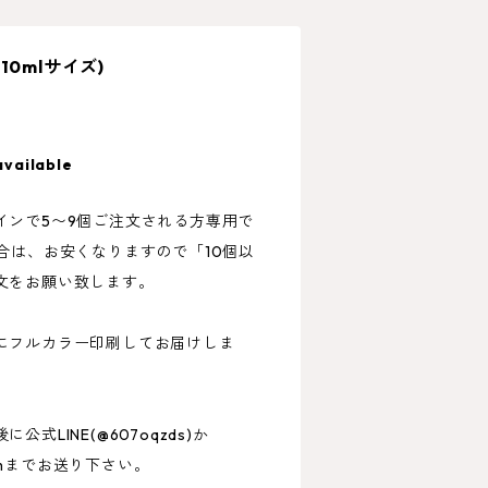
0mlサイズ)
available
インで5〜9個ご注文される方専用で
合は、お安くなりますので「10個以
文をお願い致します。
にフルカラー印刷してお届けしま
式LINE(@607oqzds)か
m
までお送り下さい。